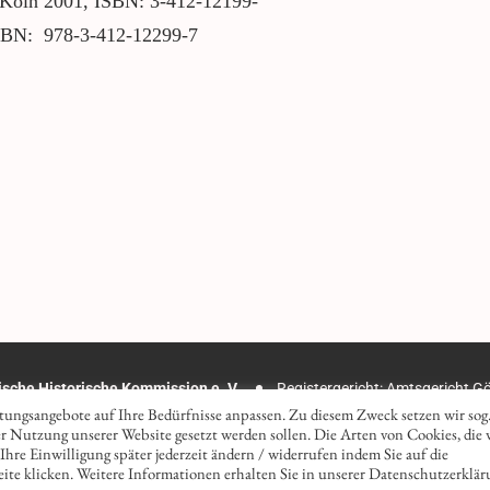
 Köln 2001, ISBN: 3-412-12199-
ISBN: 978-3-412-12299-7
ische Historische Kommission e. V.
Registergericht: Amtsgericht G
takt
Impressum
Datenschutz
tungsangebote auf Ihre Bedürfnisse anpassen. Zu diesem Zweck setzen wir sog
er Nutzung unserer Website gesetzt werden sollen. Die Arten von Cookies, die 
hre Einwilligung später jederzeit ändern / widerrufen indem Sie auf die
ite klicken. Weitere Informationen erhalten Sie in unserer Datenschutzerklär