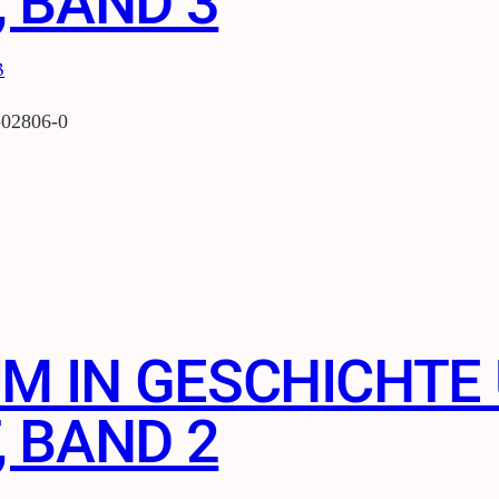
 BAND 3
-02806-0
UM IN GESCHICHTE
 BAND 2