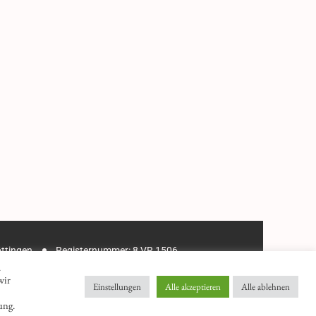
öttingen
Registernummer: 8 VR 1506
.
wir
Einstellungen
Alle akzeptieren
Alle ablehnen
ung.