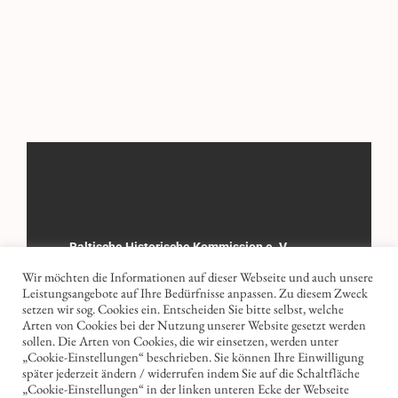
Baltische Historische Kommission e. V.
Wir möchten die Informationen auf dieser Webseite und auch unsere
Registergericht: Amtsgericht Göttingen
Leistungsangebote auf Ihre Bedürfnisse anpassen. Zu diesem Zweck
Registernummer: 8 VR 1506
setzen wir sog. Cookies ein. Entscheiden Sie bitte selbst, welche
Arten von Cookies bei der Nutzung unserer Website gesetzt werden
sollen. Die Arten von Cookies, die wir einsetzen, werden unter
„Cookie-Einstellungen“ beschrieben. Sie können Ihre Einwilligung
Kontakt
Impressum
Datenschutz
später jederzeit ändern / widerrufen indem Sie auf die Schaltfläche
„Cookie-Einstellungen“ in der linken unteren Ecke der Webseite