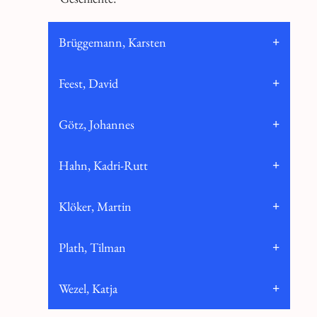
Brüggemann, Karsten
Feest, David
Götz, Johannes
Hahn, Kadri-Rutt
Klöker, Martin
Plath, Tilman
Wezel, Katja