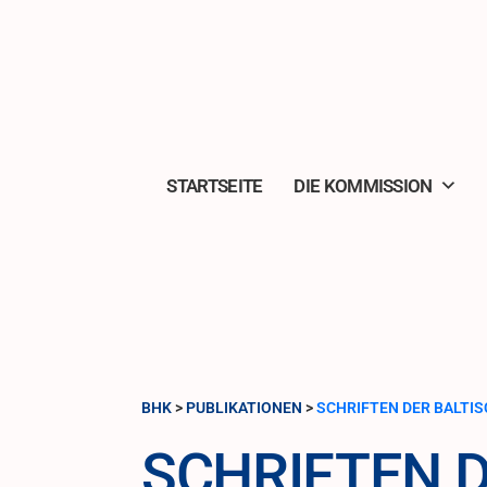
Zum
Inhalt
springen
STARTSEITE
DIE KOMMISSION
BHK
>
PUBLIKATIONEN
>
SCHRIFTEN DER BALTI
SCHRIFTEN 